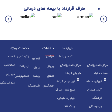
طرف قرارداد با بیمه های درمانی
خدمات
خدمات ویژه
درباره ما
تماس با ما
جراحی
ارتودنسی
تحت
زیبایی
بیهوشی
مرکز دندانپزشکی
مرکز دندانپزشکی
پروتز
ایمپلنت
درمان
سعادت آباد
خیابان گیشا
فوبیای
اطفال
ریشه
دندانپزشکی
تهران، سعادت
تهران، خ گیشا،
دندانپزشکی
جرمگیری
بلیچینگ
آباد، میدان
ضلع شمال شرقی
فرهنگ،
چهارراه علیالی،
بیمارستان
پلاک ۱۷۵