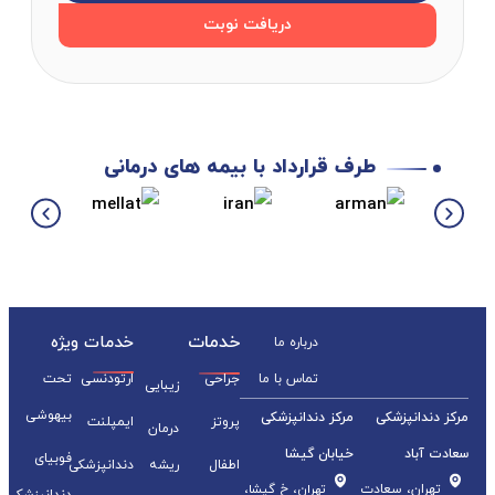
دریافت نوبت
طرف قرارداد با بیمه های درمانی
خدمات
خدمات ویژه
درباره ما
تماس با ما
جراحی
ارتودنسی
تحت
زیبایی
بیهوشی
مرکز دندانپزشکی
مرکز دندانپزشکی
پروتز
ایمپلنت
درمان
سعادت آباد
خیابان گیشا
فوبیای
اطفال
ریشه
دندانپزشکی
تهران، سعادت
تهران، خ گیشا،
دندانپزشکی