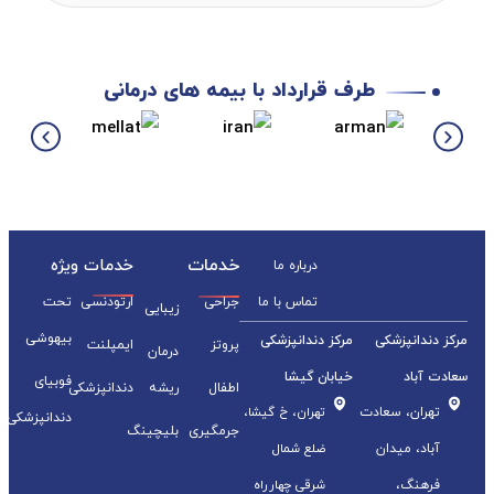
طرف قرارداد با بیمه های درمانی
خدمات
خدمات ویژه
درباره ما
تماس با ما
جراحی
ارتودنسی
تحت
زیبایی
بیهوشی
مرکز دندانپزشکی
مرکز دندانپزشکی
پروتز
ایمپلنت
درمان
سعادت آباد
خیابان گیشا
فوبیای
اطفال
ریشه
دندانپزشکی
تهران، سعادت
تهران، خ گیشا،
دندانپزشکی
جرمگیری
بلیچینگ
آباد، میدان
ضلع شمال
فرهنگ،
شرقی چهارراه